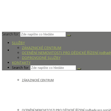
Search for:
SLUŽBY
ZÁKAZNICKÉ CENTRUM
SLUŽBY
OCENĚNÍ NEMOVITOSTI PRO DĚDICKÉ ŘÍZENÍ (odhady 
DOPROVODNÉ SLUŽBY
KONTAKTY
Search for:
ZÁKAZNICKÉ CENTRUM
OCENĚNÍ NEMOVITOSTI PRO DĚDICKÉ ŘÍZENÍ (odhady pro notář