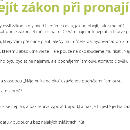
jít zákon při pronaj
ymyslí zákon a my hned hledáme cestu, jak ho obejít, tak jsme přišli 
čekat podle zákona 3 měsíce na to, že Vám nájemník neplatí a teprve
a, který Vám přestane platit, ale Vy mu můžete dát výpověď až po 3 měs
u, kterému absolutně věříte – ale pouze na oko (budeme mu říkat ,,N
eho bytu bydlet ne nájemní, ale podnájemní smlouvu (tomuto člověku b
má s osobou ,,Nájemníka na oko“ uzavřenou podnájemní smlouvu.
tam – proč?
 se neplatí, a pak teprve výpověď, apod,) a pak je tu ještě jedna zázr
datu v budoucnu bez nějakých zvláštních lhůt.