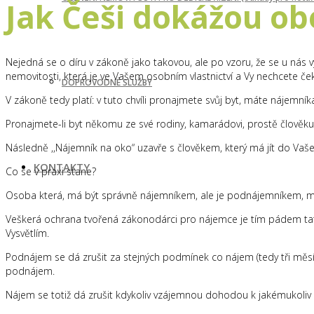
Jak Češi dokážou obe
Nejedná se o díru v zákoně jako takovou, ale po vzoru, že se u nás v
nemovitosti, která je ve Vašem osobním vlastnictví a Vy nechcete 
DOPROVODNÉ SLUŽBY
V zákoně tedy platí: v tuto chvíli pronajmete svůj byt, máte nájemník
Pronajmete-li byt někomu ze své rodiny, kamarádovi, prostě člověk
Následně ,,Nájemník na oko“ uzavře s člověkem, který má jít do Vaš
KONTAKTY
Co se v praxi stane?
Osoba která, má být správně nájemníkem, ale je podnájemníkem, 
Veškerá ochrana tvořená zákonodárci pro nájemce je tím pádem ta
Vysvětlím.
Podnájem se dá zrušit za stejných podmínek co nájem (tedy tři měsíce
podnájem.
Nájem se totiž dá zrušit kdykoliv vzájemnou dohodou k jakémukoliv 