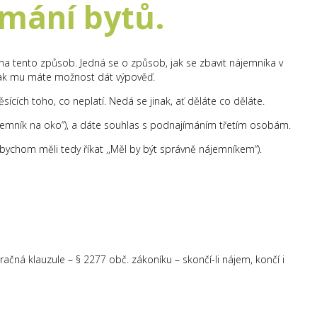
ímání bytů.
i na tento způsob. Jedná se o způsob, jak se zbavit nájemníka v
 pak mu máte možnost dát výpověď.
ících toho, co neplatí. Nedá se jinak, ať děláte co děláte.
ájemník na oko“), a dáte souhlas s podnajímáním třetím osobám.
ychom měli tedy říkat ,,Měl by být správně nájemníkem“).
ačná klauzule – § 2277 obč. zákoníku – skončí-li nájem, končí i