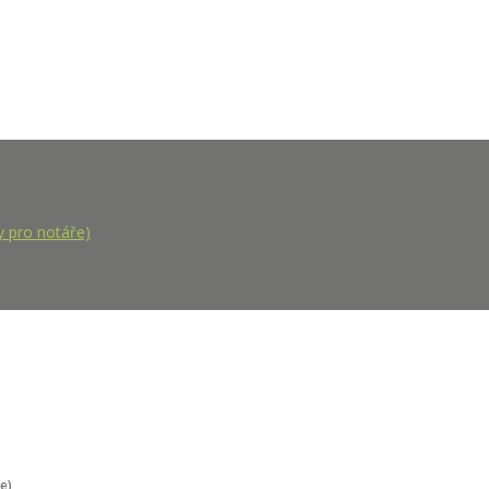
pro notáře)
e)