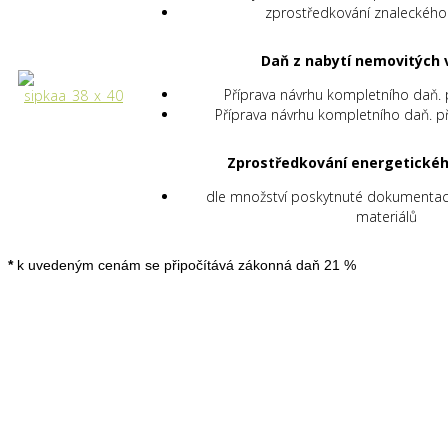
zprostředkování znaleckéh
Daň z nabytí nemovitých 
Příprava návrhu kompletního daň. 
Příprava návrhu kompletního daň. p
Zprostředkování energetickéh
dle množství poskytnuté dokumenta
materiálů
*
k uvedeným cenám se připočítává zákonná daň 21 %
© 2026 100 DIRECT s.r.o. | všechna práva vyhrazena
DESIGN & DEVELOPMENT